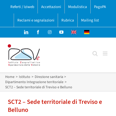
Salta
Referti / Iziweb
Accettazioni
Modulistica
PagoPA
al
contenuto
Reclami e segnalazioni
Rubrica
Mailing list
LinkedIn
Facebook
Instagram
YouTube
English
Deutsch
version
version
Home
Istituto
Direzione sanitaria
Dipartimento Integrazione territoriale
SCT2 – Sede territoriale di Treviso e Belluno
SCT2 – Sede territoriale di Treviso e
Belluno