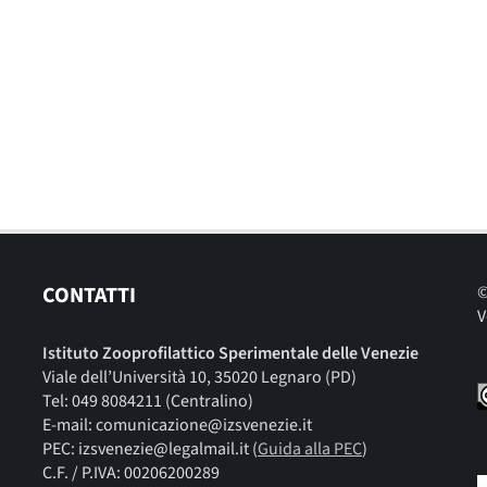
CONTATTI
©
V
Istituto Zooprofilattico Sperimentale delle Venezie
Viale dell’Università 10, 35020 Legnaro (PD)
Tel: 049 8084211 (Centralino)
E-mail: comunicazione@izsvenezie.it
PEC: izsvenezie@legalmail.it (
Guida alla PEC
)
C.F. / P.IVA: 00206200289