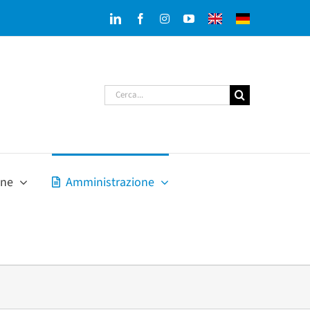
LinkedIn
Facebook
Instagram
YouTube
English
Deutsch
version
version
Cerca
per:
one
Amministrazione