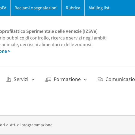
oPA
Reclami e segnalazioni
Rubrica
Mailing list
oprofilattico Sperimentale delle Venezie (IZSVe)
rio pubblico di controllo, ricerca e servizi negli ambiti
e animale, dei rischi alimentari e delle zoonosi.
one >
Servizi
Formazione
Comunicazi
ori
Atti di programmazione