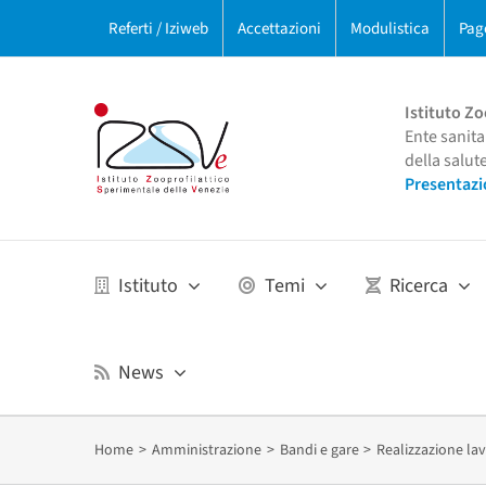
Salta
Referti / Iziweb
Accettazioni
Modulistica
Pag
al
contenuto
Istituto Zo
Ente sanita
della salut
Presentazi
Istituto
Temi
Ricerca
News
Home
Amministrazione
Bandi e gare
Realizzazione lav