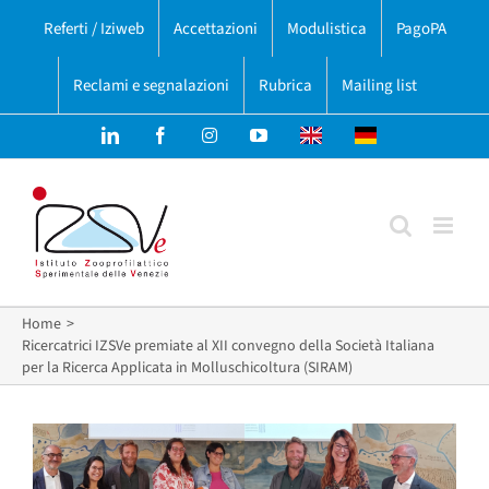
Salta
Referti / Iziweb
Accettazioni
Modulistica
PagoPA
al
contenuto
Reclami e segnalazioni
Rubrica
Mailing list
LinkedIn
Facebook
Instagram
YouTube
English
Deutsch
version
version
Home
Ricercatrici IZSVe premiate al XII convegno della Società Italiana
per la Ricerca Applicata in Molluschicoltura (SIRAM)