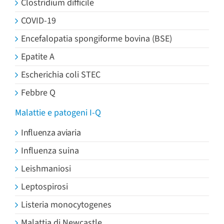
Clostridium difficile
COVID-19
Encefalopatia spongiforme bovina (BSE)
Epatite A
Escherichia coli STEC
Febbre Q
Malattie e patogeni I-Q
Influenza aviaria
Influenza suina
Leishmaniosi
Leptospirosi
Listeria monocytogenes
Malattia di Newcastle