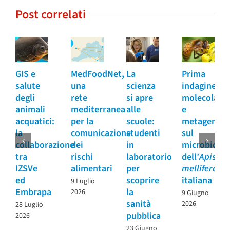
Post correlati
GIS e
MedFoodNet,
La
Prima
salute
una
scienza
indagine
degli
rete
si apre
molecolare
animali
mediterranea
alle
e
acquatici:
per la
scuole:
metagenom
la
comunicazione
studenti
sul
collaborazione
dei
in
microbioma
tra
rischi
laboratorio
dell’
Apis
IZSVe
alimentari
per
mellifera
ed
scoprire
italiana
9 Luglio
Embrapa
la
2026
9 Giugno
sanità
2026
28 Luglio
pubblica
2026
23 Giugno