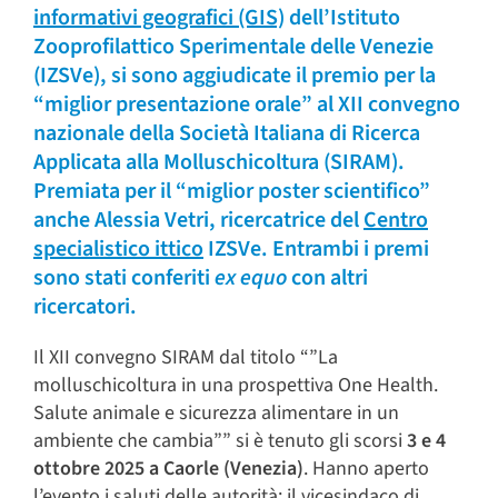
informativi geografici (GIS)
dell’Istituto
Zooprofilattico Sperimentale delle Venezie
(IZSVe), si sono aggiudicate il premio per la
“miglior presentazione orale” al XII convegno
nazionale della Società Italiana di Ricerca
Applicata alla Molluschicoltura (SIRAM).
Premiata per il “miglior poster scientifico”
anche Alessia Vetri, ricercatrice del
Centro
specialistico ittico
IZSVe. Entrambi i premi
sono stati conferiti
ex equo
con altri
ricercatori.
Il XII convegno SIRAM dal titolo “”La
molluschicoltura in una prospettiva One Health.
Salute animale e sicurezza alimentare in un
ambiente che cambia”” si è tenuto gli scorsi
3 e 4
ottobre 2025 a Caorle (Venezia)
. Hanno aperto
l’evento i saluti delle autorità: il vicesindaco di