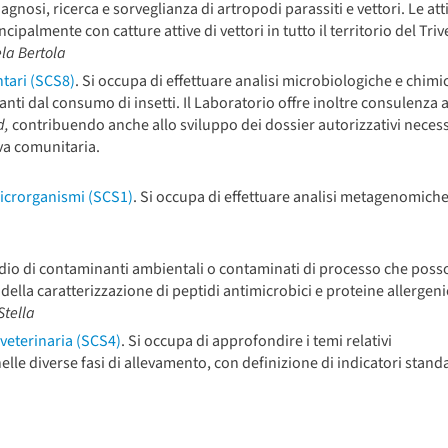
nosi, ricerca e sorveglianza di artropodi parassiti e vettori. Le atti
almente con catture attive di vettori in tutto il territorio del Triv
ela Bertola
ntari (SCS8)
. Si occupa di effettuare analisi microbiologiche e chimi
vanti dal consumo di insetti. Il Laboratorio offre inoltre consulenza a
d,
contribuendo anche allo sviluppo dei dossier autorizzativi necess
va comunitaria.
icrorganismi (SCS1)
. Si occupa di effettuare analisi metagenomiche
udio di contaminanti ambientali o contaminati di processo che pos
é della caratterizzazione di peptidi antimicrobici e proteine allergen
Stella
veterinaria (SCS4)
. Si occupa di approfondire i temi relativi
elle diverse fasi di allevamento, con definizione di indicatori stand