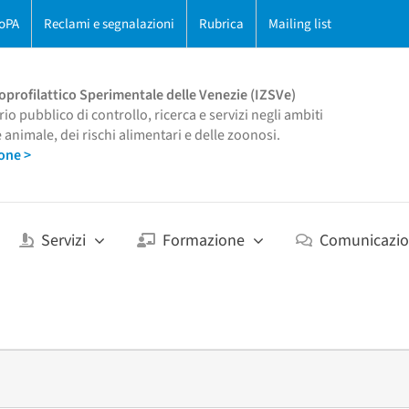
oPA
Reclami e segnalazioni
Rubrica
Mailing list
oprofilattico Sperimentale delle Venezie (IZSVe)
rio pubblico di controllo, ricerca e servizi negli ambiti
e animale, dei rischi alimentari e delle zoonosi.
one >
Servizi
Formazione
Comunicazi