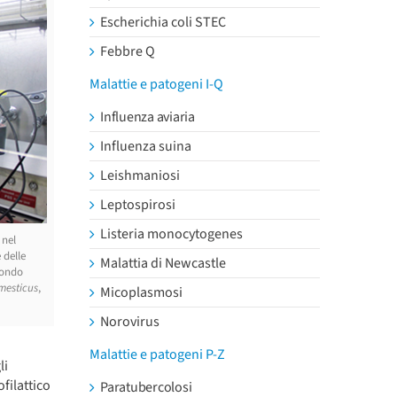
Escherichia coli STEC
Febbre Q
Malattie e patogeni I-Q
Influenza aviaria
Influenza suina
Leishmaniosi
Leptospirosi
Listeria monocytogenes
 nel
 delle
Malattia di Newcastle
condo
mesticus
,
Micoplasmosi
Norovirus
Malattie e patogeni P-Z
li
filattico
Paratubercolosi