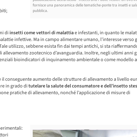
fornisce una panoramica delle tematiche-ponte tra insetti e sal
iti;
pubblica.
ni di
insetti come vettori di malattia
e infestanti, in quanto le malat
alattie infettive. Ma in campo alimentare umano, l’interesse verso g
ale utilizzo, sebbene esista fin dai tempi antichi, si sta riaffermando
i allevamento zootecnico d’avanguardia. Inoltre, negli ultimi anni gl
nziali bioindicatori di inquinamento ambientale o come modello 
o e il conseguente aumento delle strutture di allevamento a livello e
re in grado di
tutelare la salute del consumatore e dell’insetto ste
uone pratiche di allevamento, nonché l’applicazione di misure di
perimentali:
ttori