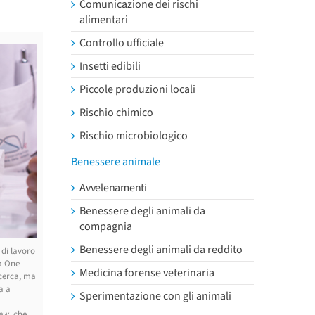
Comunicazione dei rischi
alimentari
Controllo ufficiale
Insetti edibili
Piccole produzioni locali
Rischio chimico
Rischio microbiologico
Benessere animale
Avvelenamenti
Benessere degli animali da
compagnia
Benessere degli animali da reddito
 di lavoro
ca One
Medicina forense veterinaria
icerca, ma
a a
Sperimentazione con gli animali
iew
, che