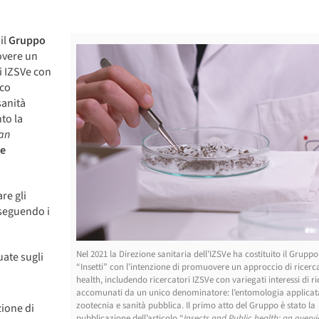
il
Gruppo
overe un
i IZSVe con
ico
sanità
to la
 an
ne
re gli
erseguendo i
Nel 2021 la Direzione sanitaria dell’IZSVe ha costituito il Gruppo
uate sugli
“Insetti” con l’intenzione di promuovere un approccio di ricer
health, includendo ricercatori IZSVe con variegati interessi di r
accomunati da un unico denominatore: l’entomologia applicat
zootecnia e sanità pubblica. Il primo atto del Gruppo è stato la
zione di
pubblicazione dell’articolo “
Insects and Public health: an overv