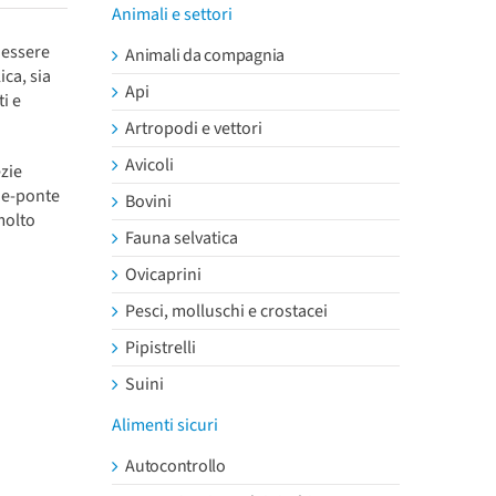
Animali e settori
d essere
Animali da compagnia
ica, sia
Api
ti e
Artropodi e vettori
Avicoli
ezie
he-ponte
Bovini
molto
Fauna selvatica
Ovicaprini
Pesci, molluschi e crostacei
Pipistrelli
Suini
Alimenti sicuri
Autocontrollo