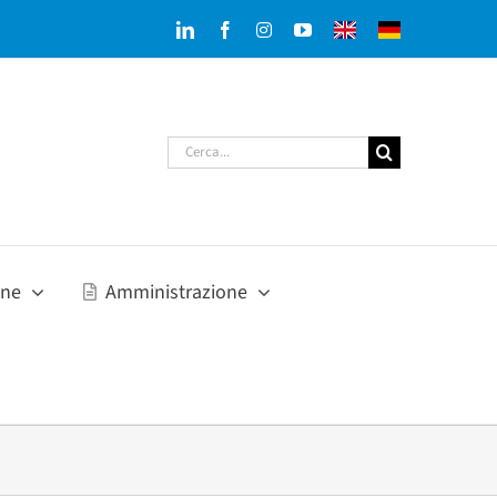
LinkedIn
Facebook
Instagram
YouTube
English
Deutsch
version
version
Cerca
per:
one
Amministrazione