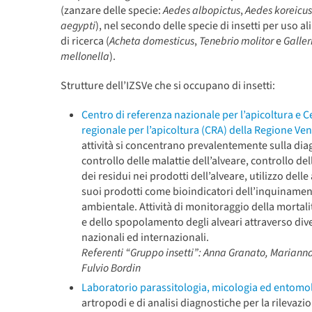
(zanzare delle specie:
Aedes albopictus
,
Aedes koreicus
aegypti
), nel secondo delle specie di insetti per uso a
di ricerca (
Acheta domesticus
,
Tenebrio molitor
e
Galler
mellonella
).
Strutture dell’IZSVe che si occupano di insetti:
Centro di referenza nazionale per l’apicoltura e C
regionale per l’apicoltura (CRA) della Regione Ve
attività si concentrano prevalentemente sulla dia
controllo delle malattie dell’alveare, controllo del
dei residui nei prodotti dell’alveare, utilizzo delle 
suoi prodotti come bioindicatori dell’inquiname
ambientale. Attività di monitoraggio della mortalit
e dello spopolamento degli alveari attraverso dive
nazionali ed internazionali.
Referenti “Gruppo insetti”: Anna Granato, Marianna
Fulvio Bordin
Laboratorio parassitologia, micologia ed entomol
artropodi e di analisi diagnostiche per la rilevazi