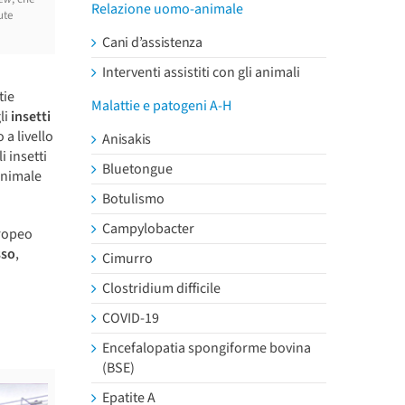
Relazione uomo-animale
ute
Cani d’assistenza
Interventi assistiti con gli animali
tie
Malattie e patogeni A-H
li
insetti
 a livello
Anisakis
i insetti
Bluetongue
animale
Botulismo
Campylobacter
uropeo
sso
,
Cimurro
Clostridium difficile
COVID-19
Encefalopatia spongiforme bovina
(BSE)
Epatite A