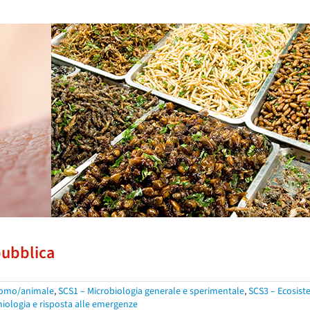
pubblica
a uomo/animale
,
SCS1 – Microbiologia generale e sperimentale
,
SCS3 – Ecosist
miologia e risposta alle emergenze