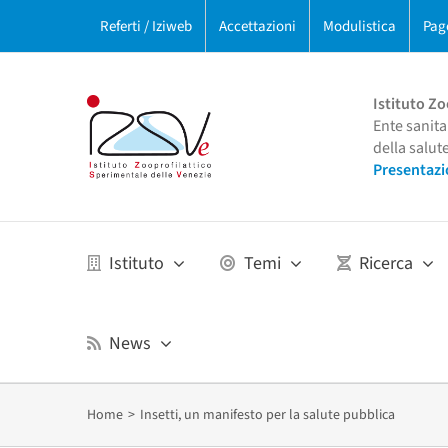
Salta
Referti / Iziweb
Accettazioni
Modulistica
Pag
al
contenuto
Istituto Zo
Ente sanita
della salut
Presentazi
Istituto
Temi
Ricerca
News
Home
Insetti, un manifesto per la salute pubblica