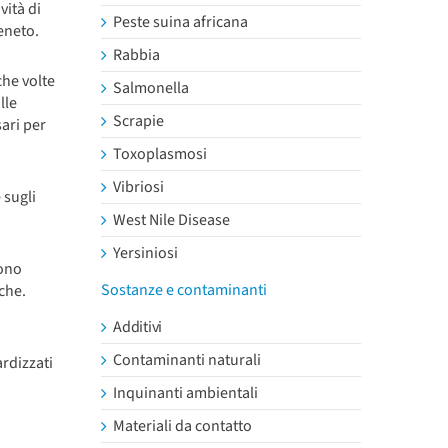
vità di
Peste suina africana
eneto.
Rabbia
che volte
Salmonella
lle
Scrapie
ari per
Toxoplasmosi
Vibriosi
 sugli
West Nile Disease
Yersiniosi
sono
Sostanze e contaminanti
iche.
Additivi
Contaminanti naturali
ardizzati
Inquinanti ambientali
Materiali da contatto