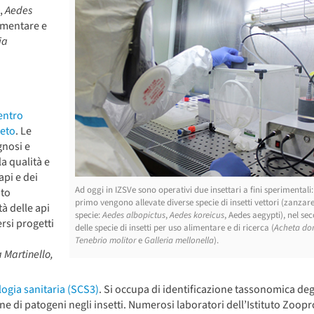
,
Aedes
limentare e
ia
entro
neto
. Le
gnosi e
la qualità e
api e dei
Ad oggi in IZSVe sono operativi due insettari a fini sperimentali:
nto
primo vengono allevate diverse specie di insetti vettori (zanzare
à delle api
specie:
Aedes albopictus
,
Aedes koreicus
, Aedes aegypti), nel se
rsi progetti
delle specie di insetti per uso alimentare e di ricerca (
Acheta do
Tenebrio molitor
e
Galleria mellonella
).
 Martinello,
ogia sanitaria (SCS3)
. Si occupa di identificazione tassonomica deg
one di patogeni negli insetti. Numerosi laboratori dell’Istituto Zoopro