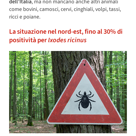
dell’Italia
, ma non mancano anche altri animali
come bovini, camosci, cervi, cinghiali, volpi, tassi,
ricci e poiane.
La situazione nel nord-est, fino al 30% di
positività per
Ixodes ricinus