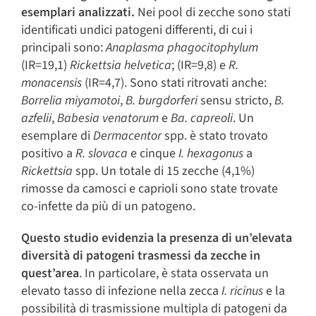
esemplari analizzati.
Nei pool di zecche sono stati
identificati undici patogeni differenti, di cui i
principali sono:
Anaplasma phagocitophylum
(IR=19,1)
Rickettsia helvetica
; (IR=9,8) e
R.
monacensis
(IR=4,7). Sono stati ritrovati anche:
Borrelia miyamotoi
,
B. burgdorferi
sensu stricto,
B.
azfelii
,
Babesia venatorum
e
Ba. capreoli
. Un
esemplare di
Dermacentor
spp. è stato trovato
positivo a
R. slovaca
e cinque
I. hexagonus
a
Rickettsia
spp. Un totale di 15 zecche (4,1%)
rimosse da camosci e caprioli sono state trovate
co-infette da più di un patogeno.
Questo studio evidenzia la presenza di un’elevata
diversità di patogeni trasmessi da zecche in
quest’area
. In particolare, è stata osservata un
elevato tasso di infezione nella zecca
I. ricinus
e la
possibilità di trasmissione multipla di patogeni da