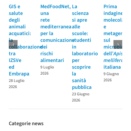
GIS e
MedFoodNet,
La
Prima
salute
una
scienza
indagine
degli
rete
si apre
molecolare
animali
mediterranea
alle
e
acquatici:
per la
scuole:
metagenom
la
comunicazione
studenti
sul
collaborazione
dei
in
microbioma
tra
rischi
laboratorio
dell’
Apis
IZSVe
alimentari
per
mellifera
ed
scoprire
italiana
9 Luglio
Embrapa
la
2026
9 Giugno
sanità
2026
28 Luglio
pubblica
2026
23 Giugno
2026
Categorie news