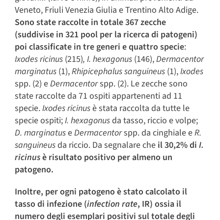
Veneto, Friuli Venezia Giulia e Trentino Alto Adige.
Sono state raccolte in totale 367 zecche
(suddivise in 321 pool per la ricerca di patogeni)
poi classificate in tre generi e quattro specie
:
Ixodes ricinus
(215)
,
I. hexagonus
(146),
Dermacentor
marginatus
(1),
Rhipicephalus sanguineus
(1),
Ixodes
spp. (2) e
Dermacentor
spp. (2). Le zecche sono
state raccolte da 71 ospiti appartenenti ad 11
specie.
Ixodes ricinus
è stata raccolta da tutte le
specie ospiti;
I. hexagonus
da tasso, riccio e volpe;
D. marginatus
e
Dermacentor
spp. da cinghiale e
R.
sanguineus
da riccio. Da segnalare che
il 30,2% di
I.
ricinus
è risultato positivo per almeno un
patogeno.
Inoltre, per ogni patogeno è stato calcolato il
tasso di infezione (
infection rate
, IR) ossia il
numero degli esemplari positivi sul totale degli